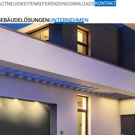
KONTAKT
ACT
NEUIGKEITEN
REFERENZEN
DOWNLOADS
GEBÄUDELÖSUNGEN
UNTERNEHMEN