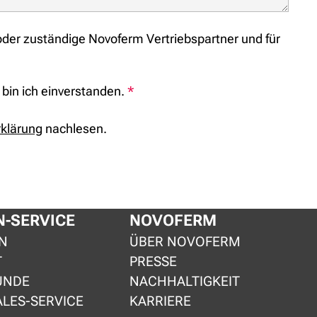
oder zuständige Novoferm Vertriebspartner und für
 bin ich einverstanden.
*
klärung
nachlesen.
-SERVICE
NOVOFERM
N
ÜBER NOVOFERM
T
PRESSE
UNDE
NACHHALTIGKEIT
ALES-SERVICE
KARRIERE