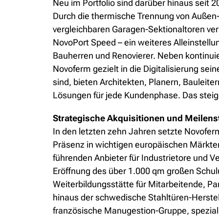
Neu im Portfolio sind darüber hinaus sei
Durch die thermische Trennung von Außen
vergleichbaren Garagen-Sektionaltoren ver
NovoPort Speed – ein weiteres Alleinstellu
Bauherren und Renovierer. Neben kontinuier
Novoferm gezielt in die Digitalisierung sei
sind, bieten Architekten, Planern, Baulei
Lösungen für jede Kundenphase. Das steiger
Strategische Akquisitionen und Meilens
In den letzten zehn Jahren setzte Novofe
Präsenz in wichtigen europäischen Märkte
führenden Anbieter für Industrietore und V
Eröffnung des über 1.000 qm großen Schul
Weiterbildungsstätte für Mitarbeitende, 
hinaus der schwedische Stahltüren-Herstel
französische Manugestion-Gruppe, speziali