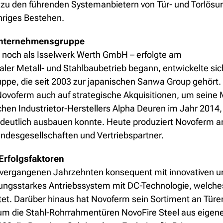
 zu den führenden Systemanbietern von Tür- und Torlös
hriges Bestehen.
 Unternehmensgruppe
noch als Isselwerk Werth GmbH – erfolgte am
ler Metall- und Stahlbaubetrieb begann, entwickelte sic
pe, die seit 2003 zur japanischen Sanwa Group gehört. 
ovoferm auch auf strategische Akquisitionen, um seine Ma
schen Industrietor-Herstellers Alpha Deuren im Jahr 201
 deutlich ausbauen konnte. Heute produziert Novoferm an 
andesgesellschaften und Vertriebspartner.
Erfolgsfaktoren
en vergangenen Jahrzehnten konsequent mit innovativen
tungsstarkes Antriebssystem mit DC-Technologie, welche
tet. Darüber hinaus hat Novoferm sein Sortiment an Tür
um die Stahl-Rohrrahmentüren NovoFire Steel aus eigene