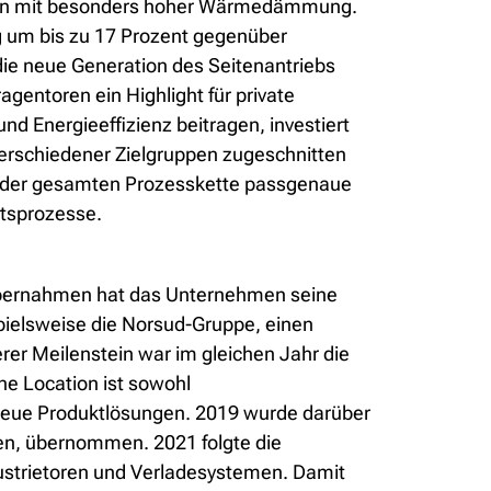
aragen mit besonders hoher Wärmedämmung.
 um bis zu 17 Prozent gegenüber
die neue Generation des Seitenantriebs
gentoren ein Highlight für private
nd Energieeffizienz beitragen, investiert
e verschiedener Zielgruppen zugeschnitten
ang der gesamten Prozesskette passgenaue
itsprozesse.
 Übernahmen hat das Unternehmen seine
pielsweise die Norsud-Gruppe, einen
rer Meilenstein war im gleichen Jahr die
e Location ist sowohl
 neue Produktlösungen. 2019 wurde darüber
ien, übernommen. 2021 folgte die
dustrietoren und Verladesystemen. Damit