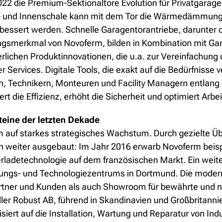
t 2022 die Premium-Sektionaltore Evolution für Privatg
- und Innenschale kann mit dem Tor die Wärmedämmung
bessert werden. Schnelle Garagentorantriebe, darunter 
ngsmerkmal von Novoferm, bilden in Kombination mit Gara
lichen Produktinnovationen, die u.a. zur Vereinfachung u
ner Services. Digitale Tools, die exakt auf die Bedürfniss
tern, Technikern, Monteuren und Facility Managern entl
t die Effizienz, erhöht die Sicherheit und optimiert Arbe
teine der letzten Dekade
rm auf starkes strategisches Wachstum. Durch gezielte
n weiter ausgebaut: Im Jahr 2016 erwarb Novoferm beis
erladetechnologie auf dem französischen Markt. Ein weite
ungs- und Technologiezentrums in Dortmund. Die modern
Partner und Kunden als auch Showroom für bewährte und
ler Robust AB, führend in Skandinavien und Großbritann
siert auf die Installation, Wartung und Reparatur von In