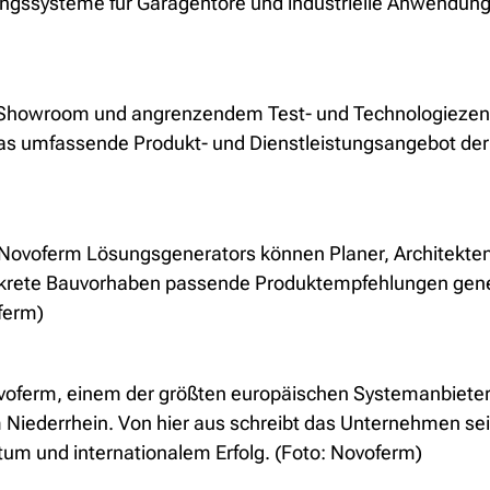
gssysteme für Garagentore und industrielle Anwendungen
 Showroom und angrenzendem Test- und Technologiezent
 das umfassende Produkt- und Dienstleistungsangebot de
des Novoferm Lösungsgenerators können Planer, Architekte
nkrete Bauvorhaben passende Produktempfehlungen gener
ferm)
oferm, einem der größten europäischen Systemanbieter
 Niederrhein. Von hier aus schreibt das Unternehmen sei
m und internationalem Erfolg. (Foto: Novoferm)