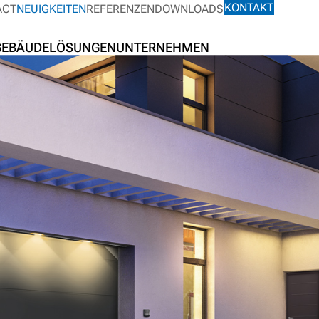
KONTAKT
ACT
NEUIGKEITEN
REFERENZEN
DOWNLOADS
GEBÄUDELÖSUNGEN
UNTERNEHMEN