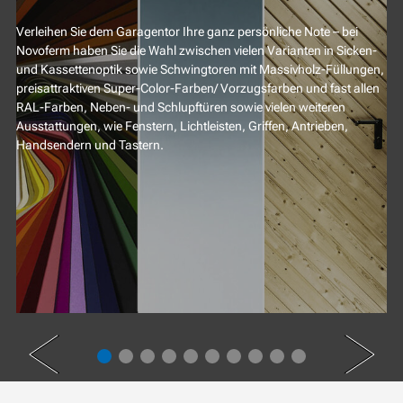
Verleihen Sie dem Garagentor Ihre ganz persönliche Note – bei
Novoferm haben Sie die Wahl zwischen vielen Varianten in Sicken-
und Kassettenoptik sowie Schwingtoren mit Massivholz-Füllungen,
preisattraktiven Super-Color-Farben/ Vorzugsfarben und fast allen
RAL-Farben, Neben- und Schlupftüren sowie vielen weiteren
Ausstattungen, wie Fenstern, Lichtleisten, Griffen, Antrieben,
Handsendern und Tastern.
PREV
NEXT