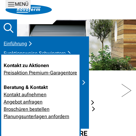
MENÜ
Einführung
Funktionsweise Schwingtore
Gründe für Schwingtore
Kontakt zu Aktionen
Auswahl Schwingtore
Preisaktion Premium-Garagentore
Vergleich Tor-Arten / Eigenschaften
PREV
NEXT
Beratung & Kontakt
Pluspunkte im Überblick
Kontakt aufnehmen
Inspirationen
Angebot anfragen
STARTSEITE
PRODUKTLÖSUNGEN
Broschüren bestellen
GARAGENTOR-SYSTEME UND TÜREN
Kontakt
GARAGEN-SCHWINGTORE
Planungsunterlagen anfordern
Darf´s mehr sein?
GARAGEN-SCHWINGTORE