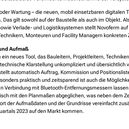
der Wartung – die neuen, mobil einsetzbaren digitalen 
. Das gilt sowohl auf der Baustelle als auch im Objekt. A
owie Verlade- und Logistiksystemen stellt Novoferm auf 
, Technikern, Monteuren und Facility Managern konkreten
 und Aufmaß
ein neues Tool, das Bauleitern, Projektleitern, Technike
e technische Klarstellung unkompliziert und übersichtlic
stellt automatisch Auftrag, Kommission und Positionslist
esonders praktisch und zeitsparend ist auch die Möglichk
n. In Verbindung mit Bluetooth-Entfernungsmessern lass
tisch mit den Planmaßen abgeglichen, was neben dem Ze
port der Aufmaßdaten und der Grundrisse vereinfacht zusä
Quartals 2023 auf den Markt kommen.