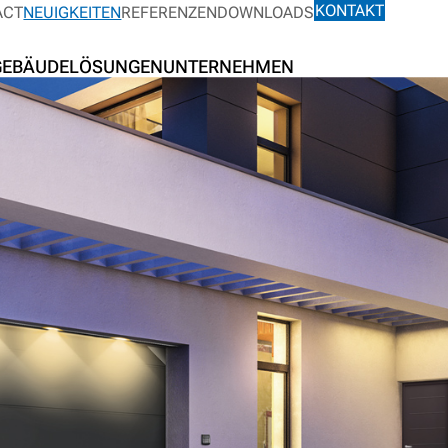
KONTAKT
ACT
NEUIGKEITEN
REFERENZEN
DOWNLOADS
GEBÄUDELÖSUNGEN
UNTERNEHMEN