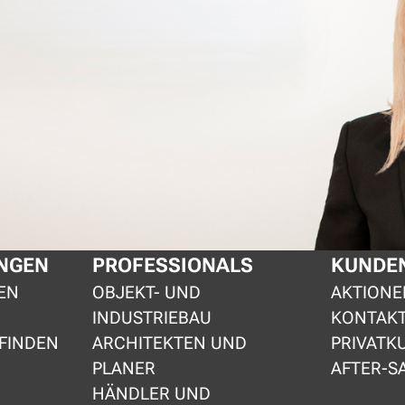
NGEN
PROFESSIONALS
KUNDEN
EN
OBJEKT- UND
AKTIONE
INDUSTRIEBAU
KONTAK
FINDEN
ARCHITEKTEN UND
PRIVATK
PLANER
AFTER-S
HÄNDLER UND