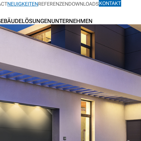
KONTAKT
ACT
NEUIGKEITEN
REFERENZEN
DOWNLOADS
GEBÄUDELÖSUNGEN
UNTERNEHMEN