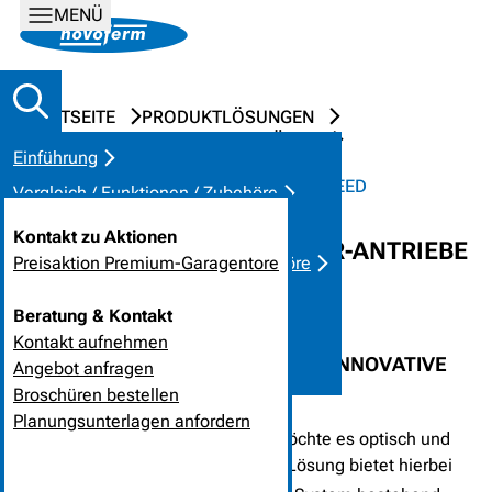
MENÜ
STARTSEITE
PRODUKTLÖSUNGEN
GARAGENTOR-SYSTEME UND TÜREN
Einführung
GARAGENTOR-ANTRIEBE
GARAGENTOR-ANTRIEB-NOVOPORT SPEED
Vergleich / Funktionen / Zubehöre
Pluspunkte im Überblick
Kontakt zu Aktionen
ELEKTRISCHE GARAGENTOR-ANTRIEBE
Programmierung / Einlernen Zubehöre
Preisaktion Premium-Garagentore
NOVOPORT SPEED
Technik und Details
Beratung & Kontakt
Montage
Kontakt aufnehmen
FÜR GARAGEN-SEKTIONALTORE, INNOVATIVE
Kontakt
Angebot anfragen
SEITENMONTAGE
Broschüren bestellen
Planungsunterlagen anfordern
Wer ein Garagentor austauscht, möchte es optisch und
technisch verbessern. Eine ideale Lösung bietet hierbei
®